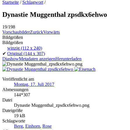
Startseite
/
Schlagwort
/
Dynastie Muggenthal zpsdkx6ehwo
19/198
Vorschaubilder
Zurück
Vorwärts
Bildgrößen
Bildgrößen
winzig
(112 x 240)
✔
Original
(144 x 307)
Diashow
Metadaten anzeigen
Herunterladen
Veröffentlicht am
Montag, 17. Juli 2017
Abmessungen
144*307
Datei
Dynastie Muggenthal_zpsdkx6ehwo.png
Dateigröße
19 kB
Schlagworte
Berg
,
Einhorn
,
Rose